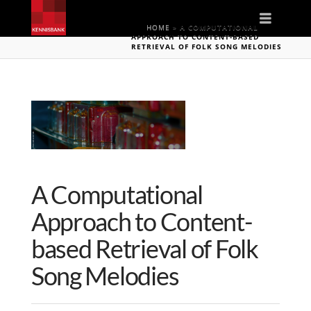
Naviga
HOME
»
A COMPUTATIONAL
APPROACH TO CONTENT-BASED
RETRIEVAL OF FOLK SONG MELODIES
A Computational
Approach to Content-
based Retrieval of Folk
Song Melodies