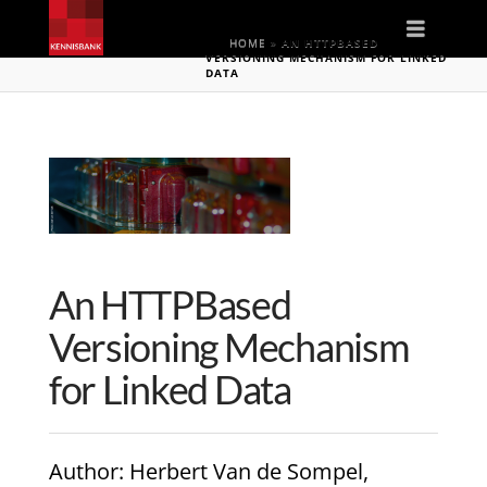
Naviga
HOME
»
AN HTTPBASED
VERSIONING MECHANISM FOR LINKED
DATA
An HTTPBased
Versioning Mechanism
for Linked Data
Author
: Herbert Van de Sompel,