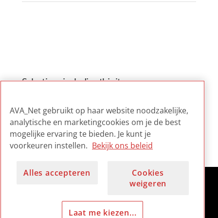
Selections including this item
Appraisal and Selection in
AVA_Net gebruikt op haar website noodzakelijke,
Moving Image Archives:
analytische en marketingcookies om je de best
Legacy and
mogelijke ervaring te bieden. Je kunt je
Transformations
voorkeuren instellen.
Bekijk ons beleid
Alles accepteren
Cookies
weigeren
Laat me kiezen...