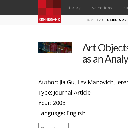
Library
Selections
Su
HOME
»
ART OBJECTS AS
Art Objects
as an Analy
Author
: Jia Gu, Lev Manovich, Je
Type
: Journal Article
Year
: 2008
Language
: English