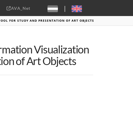
|
AVA_Net
Sebastiaan ter Burg, CC-BY-2.0
 TOOL FOR STUDY AND PRESENTATION OF ART OBJECTS
ormation Visualization
tion of Art Objects