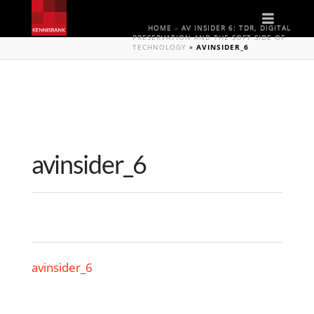
Naviga
HOME
»
AV INSIDER 6: TDR, DIGITAL
PRESERVATION AND THE SOFT SIDE OF
TECHNOLOGY
»
AVINSIDER_6
avinsider_6
avinsider_6