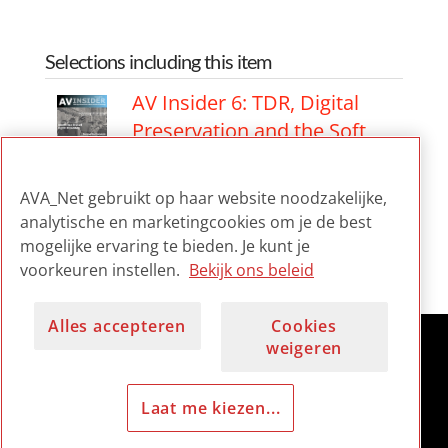
Selections including this item
AV Insider 6: TDR, Digital
Preservation and the Soft
Side of Technology
AVA_Net gebruikt op haar website noodzakelijke,
AV Insider 6: TDR, Digital
analytische en marketingcookies om je de best
Preservation and the Soft
mogelijke ervaring te bieden. Je kunt je
Side of Technology
voorkeuren instellen.
Bekijk ons beleid
Alles accepteren
Cookies
weigeren
Laat me kiezen...