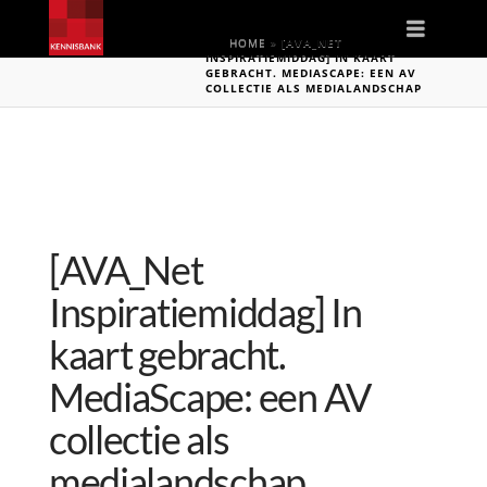
Naviga
HOME
»
[AVA_NET
INSPIRATIEMIDDAG] IN KAART
GEBRACHT. MEDIASCAPE: EEN AV
COLLECTIE ALS MEDIALANDSCHAP
[AVA_Net
Inspiratiemiddag] In
kaart gebracht.
MediaScape: een AV
collectie als
medialandschap