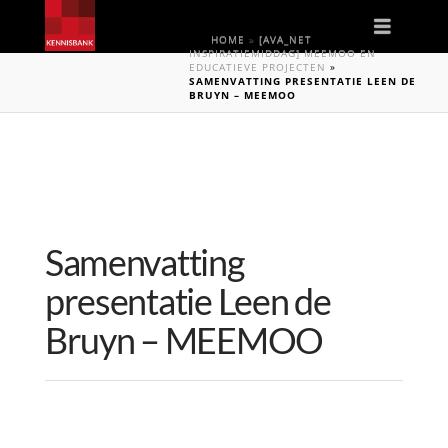
Naviga
HOME
»
[AVA_NET
INSPIRATIEMIDDAG] MEEMOO EN
EDUCATIEVE PROJECTEN
»
SAMENVATTING PRESENTATIE LEEN DE
BRUYN – MEEMOO
Samenvatting
presentatie Leen de
Bruyn – MEEMOO