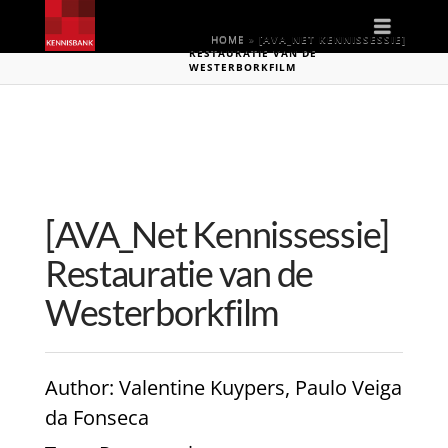
Naviga
HOME
»
[AVA_NET KENNISSESSIE]
RESTAURATIE VAN DE
WESTERBORKFILM
[AVA_Net Kennissessie]
Restauratie van de
Westerborkfilm
Author
: Valentine Kuypers, Paulo Veiga
da Fonseca