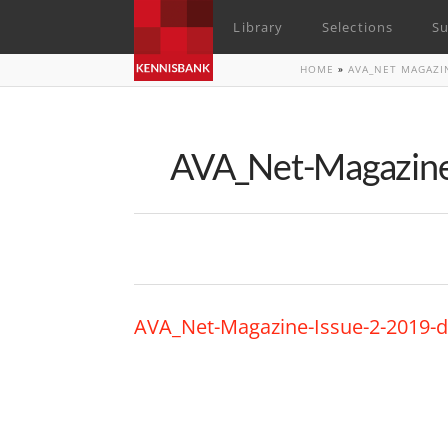
Library
Selections
Su
HOME
»
AVA_NET MAGAZI
AVA_Net-Magazine-
AVA_Net-Magazine-Issue-2-2019-di