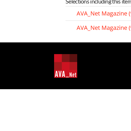
Selections including this ite
AVA_Net Magazine (
AVA_Net Magazine (