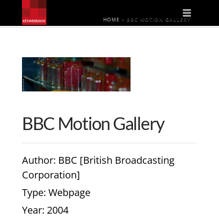
Naviga
HOME
»
BBC MOTION GALLERY
BBC Motion Gallery
Author
: BBC [British Broadcasting
Corporation]
Type
: Webpage
Year
: 2004