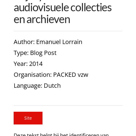
audiovisuele collecties
en archieven
Author
: Emanuel Lorrain
Type
: Blog Post
Year
: 2014
Organisation
: PACKED vzw
Language
: Dutch
Site
Deze tekst helpt bij het identificeren van