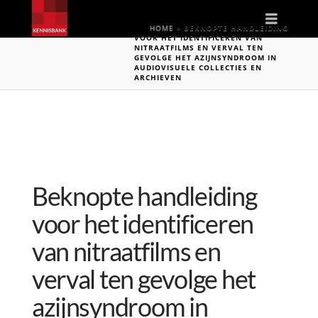
Naviga
HOME
»
BEKNOPTE HANDLEIDING
VOOR HET IDENTIFICEREN VAN
NITRAATFILMS EN VERVAL TEN
GEVOLGE HET AZIJNSYNDROOM IN
AUDIOVISUELE COLLECTIES EN
ARCHIEVEN
Beknopte handleiding
voor het identificeren
van nitraatfilms en
verval ten gevolge het
azijnsyndroom in