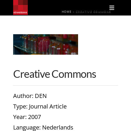
Naviga
HOME
»
CREATIVE COMMONS
Creative Commons
Author
: DEN
Type
: Journal Article
Year
: 2007
Language
: Nederlands