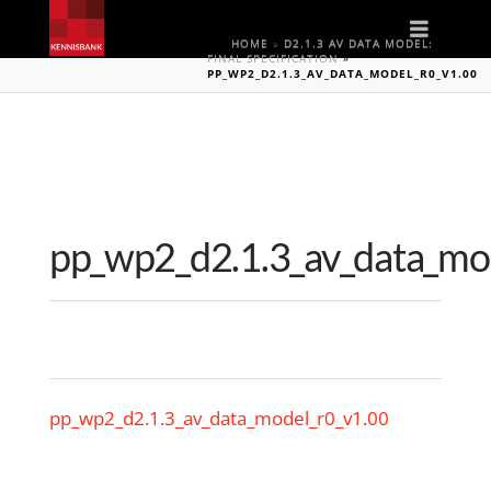
Naviga
HOME
»
D2.1.3 AV DATA MODEL:
FINAL SPECIFICATION
»
PP_WP2_D2.1.3_AV_DATA_MODEL_R0_V1.00
pp_wp2_d2.1.3_av_data_mo
pp_wp2_d2.1.3_av_data_model_r0_v1.00