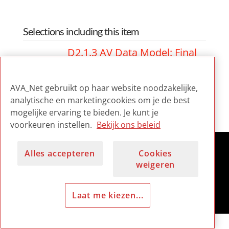
Selections including this item
D2.1.3 AV Data Model: Final
Specification
AVA_Net gebruikt op haar website noodzakelijke,
D2.1.3 AV Data Model: Final
analytische en marketingcookies om je de best
Specification
mogelijke ervaring te bieden. Je kunt je
voorkeuren instellen.
Bekijk ons beleid
Alles accepteren
Cookies
weigeren
Laat me kiezen...