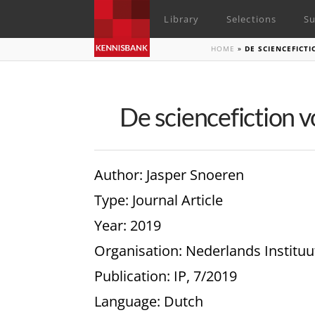
Library
Selections
Su
HOME
»
DE SCIENCEFICT
De sciencefiction 
Author
: Jasper Snoeren
Type
: Journal Article
Year
: 2019
Organisation
: Nederlands Institu
Publication
: IP, 7/2019
Language
: Dutch