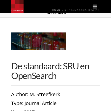
Naviga
HOME
»
DE STANDAARD: SRU EN
OPENSEARCH
De standaard: SRU en
OpenSearch
Author
: M. Streefkerk
Type
: Journal Article