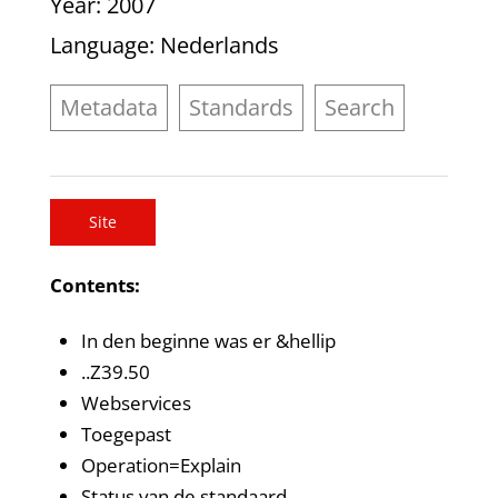
Year
: 2007
Language
: Nederlands
Metadata
Standards
Search
Site
Contents:
In den beginne was er &hellip
..Z39.50
Webservices
Toegepast
Operation=Explain
Status van de standaard