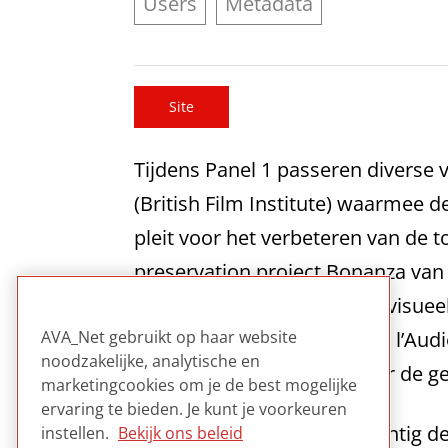
Users
Metadata
Site
Tijdens Panel 1 passeren diverse v
(British Film Institute) waarmee d
pleit voor het verbeteren van de 
preservation project Bonanza van 
om te stemmen welk audiovisueel 
AVA_Net gebruikt op haar website
het INA (Institut National de l’A
noodzakelijke, analytische en
door de mogelijkheden voor de ge
marketingcookies om je de best mogelijke
ervaring te bieden. Je kunt je voorkeuren
Dit congresverslag geeft puntig d
instellen.
Bekijk ons beleid