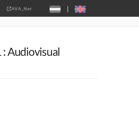
|
AVA_Net
Sebastiaan ter Burg, CC-BY-2.0
: Audiovisual