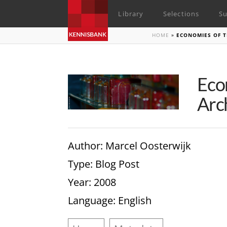
Library
Selections
Su
HOME
»
ECONOMIES OF T
Eco
Arc
Author
: Marcel Oosterwijk
Type
: Blog Post
Year
: 2008
Language
: English