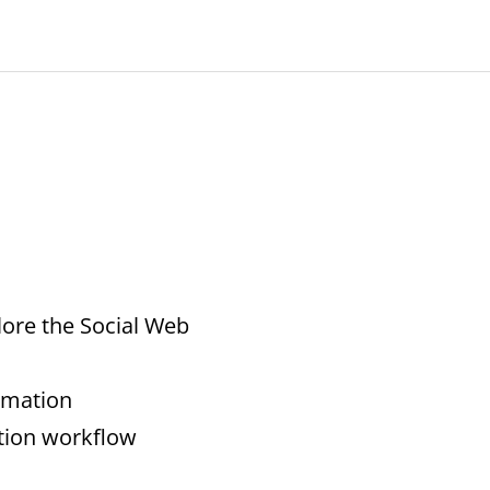
plore the Social Web
ormation
ation workflow