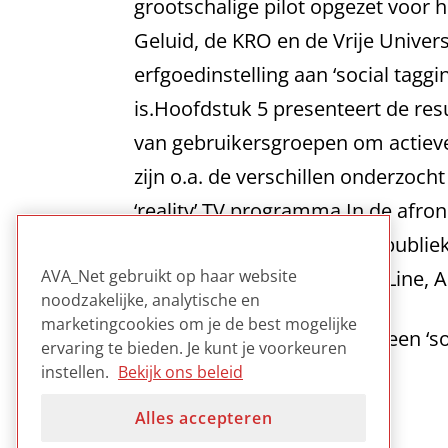
grootschalige pilot opgezet voor
Geluid, de KRO en de Vrije Univer
erfgoedinstelling aan ‘social tag
is.Hoofdstuk 5 presenteert de res
van gebruikersgroepen om actieve
zijn o.a. de verschillen onderzoc
‘reality’ TV programma.In de afro
erfgoedinstellingen als het publie
the Frontiers of Society On-Line, A
AVA_Net gebruikt op haar website
noodzakelijke, analytische en
marketingcookies om je de best mogelijke
Goed leesbaar verslag van een ‘soc
ervaring te bieden. Je kunt je voorkeuren
uitkomsten.
instellen.
Bekijk ons beleid
Alles accepteren