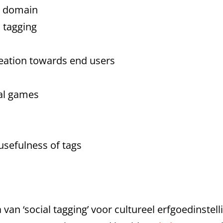
ge domain
 tagging
reation towards end users
ial games
usefulness of tags
van ‘social tagging’ voor cultureel erfgoedinstel