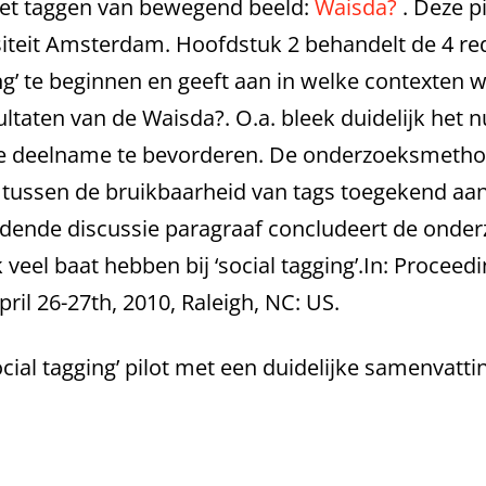
 het taggen van bewegend beeld:
Waisda?
. Deze p
siteit Amsterdam. Hoofdstuk 2 behandelt de 4 re
ging’ te beginnen en geeft aan in welke contexten
ultaten van de Waisda?. O.a. bleek duidelijk het 
 deelname te bevorderen. De onderzoeksmethode 
ht tussen de bruikbaarheid van tags toegekend a
ndende discussie paragraaf concludeert de onder
k veel baat hebben bij ‘social tagging’.In: Procee
pril 26-27th, 2010, Raleigh, NC: US.
ial tagging’ pilot met een duidelijke samenvatti