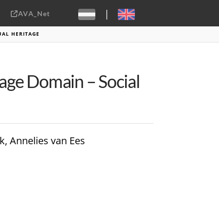
|
AVA_Net
Sebastiaan ter Burg, CC-BY-2.0
UAL HERITAGE
tage Domain – Social
k, Annelies van Ees