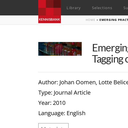
Library
Selections
Su
HOME
»
EMERGING PRACT
Emerging
Tagging 
Author
: Johan Oomen, Lotte Belic
Type
: Journal Article
Year
: 2010
Language
: English