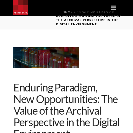
Naviga
HOME
»
ENDURING PARADIGM,
NEW OPPORTUNITIES: THE VALUE OF
THE ARCHIVAL PERSPECTIVE IN THE
DIGITAL ENVIRONMENT
Enduring Paradigm,
New Opportunities: The
Value of the Archival
Perspective in the Digital