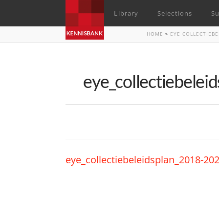
Library
Selections
Su
HOME
»
EYE COLLECTIEBE
eye_collectiebele
eye_collectiebeleidsplan_2018-20