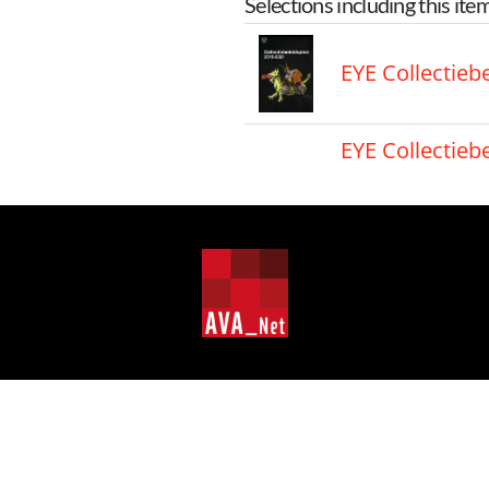
Selections including this ite
EYE Collectieb
EYE Collectieb