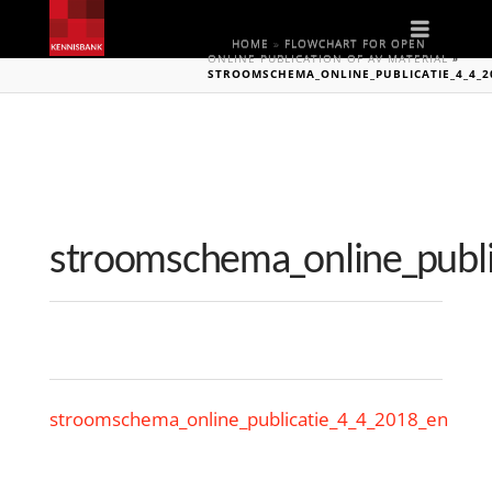
Naviga
HOME
»
FLOWCHART FOR OPEN
ONLINE PUBLICATION OF AV MATERIAL
»
STROOMSCHEMA_ONLINE_PUBLICATIE_4_4_2
stroomschema_online_publ
stroomschema_online_publicatie_4_4_2018_en