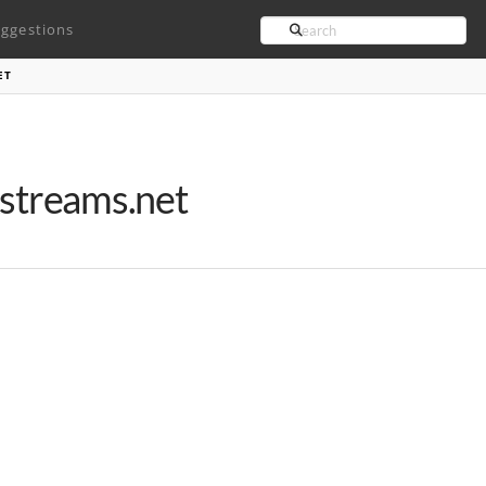
Search
ggestions
ET
kstreams.net