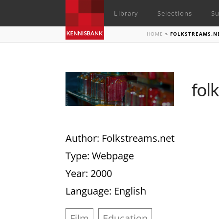
Library
Selections
Su
HOME
»
FOLKSTREAMS.N
fol
Author
: Folkstreams.net
Type
: Webpage
Year
: 2000
Language
: English
Film
Education