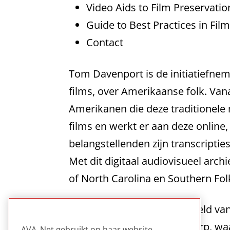
Video Aids to Film Preservatio
Guide to Best Practices in Film
Contact
Tom Davenport is de initiatiefnem
films, over Amerikaanse folk. Van
Amerikanen die deze traditionele 
films en werkt er aan deze online,
belangstellenden zijn transcripti
Met dit digitaal audiovisueel arch
of North Carolina en Southern Fol
Dit is een bekroond voorbeeld va
over een specifiek onderwerp, waa
AVA_Net gebruikt op haar website