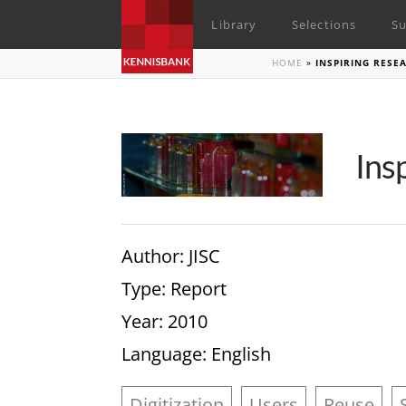
Library
Selections
Su
HOME
»
INSPIRING RESE
Ins
Author
: JISC
Type
: Report
Year
: 2010
Language
: English
Digitization
Users
Reuse