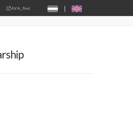
|
AVA_Net
Sebastiaan ter Burg, CC-BY-2.0
arship