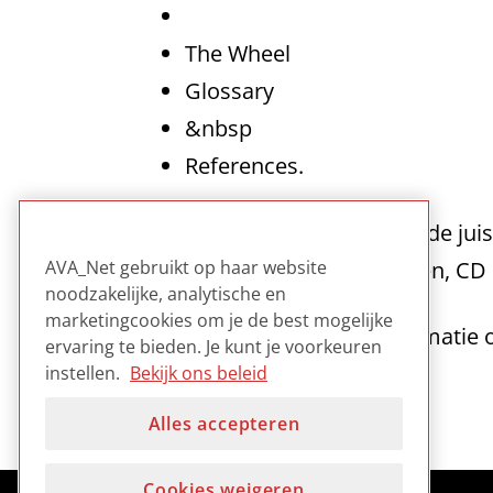
The Wheel
Glossary
&nbsp
References.
Geeft uitleg over de rol van de ju
zijn om foto’s, filmnegatieven, C
AVA_Net gebruikt op haar website
noodzakelijke, analytische en
marketingcookies om je de best mogelijke
Handige gids met alle informatie 
ervaring te bieden. Je kunt je voorkeuren
gemengde collecties.
instellen.
Bekijk ons beleid
Alles accepteren
Cookies weigeren