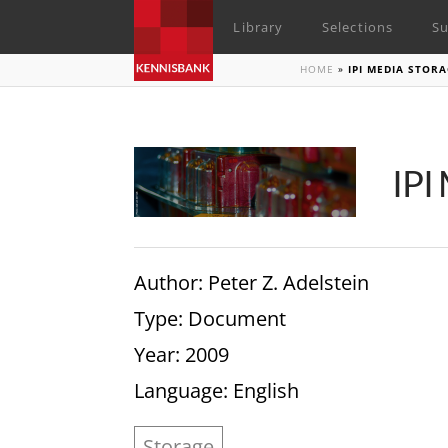
Library
Selections
Su
HOME
»
IPI MEDIA STOR
IPI
Author
: Peter Z. Adelstein
Type
: Document
Year
: 2009
Language
: English
Storage