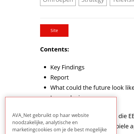
Site
Contents:
Key Findings
Report
What could the future look lik
In conclusion.
Kort verslag van de meeting die E
AVA_Net gebruikt op haar website
noodzakelijke, analytische en
van TV uitzendingen via mobiele 
marketingcookies om je de best mogelijke