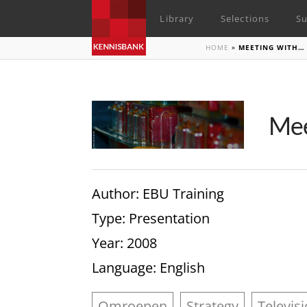
Library
Selections
Su
HOME
»
MEETING WITH…
Mee
Author
: EBU Training
Type
: Presentation
Year
: 2008
Language
: English
Omroepen
Strategy
Televis