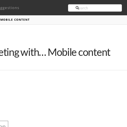
Search
ggestions
 MOBILE CONTENT
ting with… Mobile content
ion