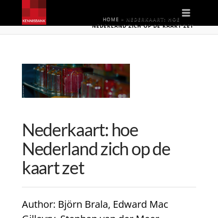
Naviga
HOME
»
NEDERKAART: HOE
NEDERLAND ZICH OP DE KAART ZET
Nederkaart: hoe
Nederland zich op de
kaart zet
Author
: Björn Brala, Edward Mac