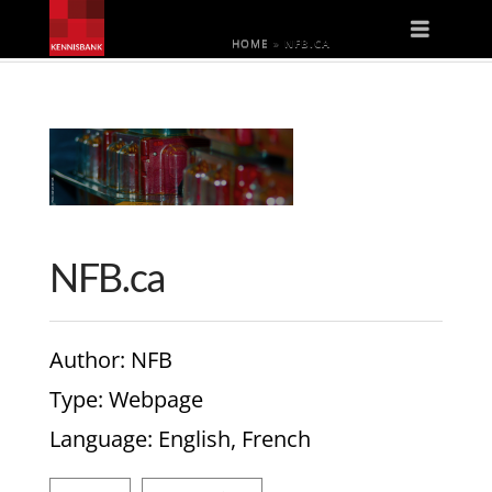
Naviga
HOME
»
NFB.CA
NFB.ca
Author
: NFB
Type
: Webpage
Language
: English, French