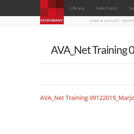
Library
Selections
Su
HOME
»
[AVA_NET TRAINI
AVA_Net Training
AVA_Net Training 09122019_Marj