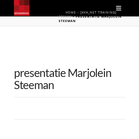
Naviga
HOME
»
[AVA_NET TRAINING]
PREMIS
»
PRESENTATIE MARJOLEIN
STEEMAN
presentatie Marjolein
Steeman