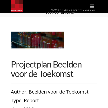
Naviga
HOME
»
PROJECTPLAN BEELDEN
VOOR DE TOEKOMST
Projectplan Beelden
voor de Toekomst
Author
: Beelden voor de Toekomst
Type
: Report