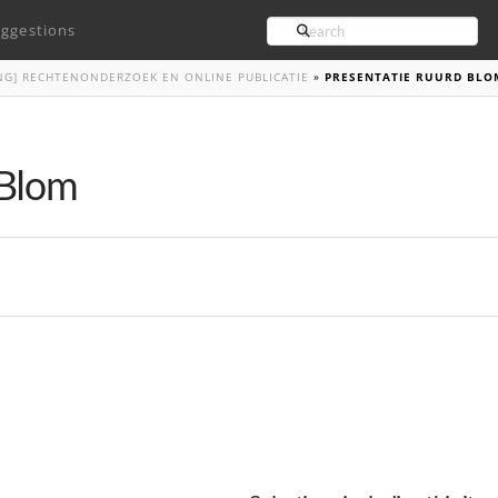
Search
ggestions
ING] RECHTENONDERZOEK EN ONLINE PUBLICATIE
»
PRESENTATIE RUURD BLO
 Blom