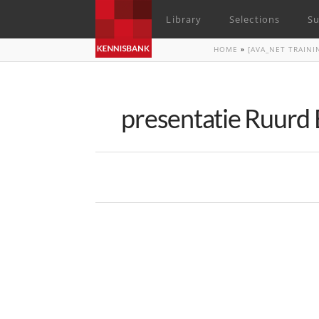
Library
Selections
Su
HOME
»
[AVA_NET TRAIN
presentatie Ruurd