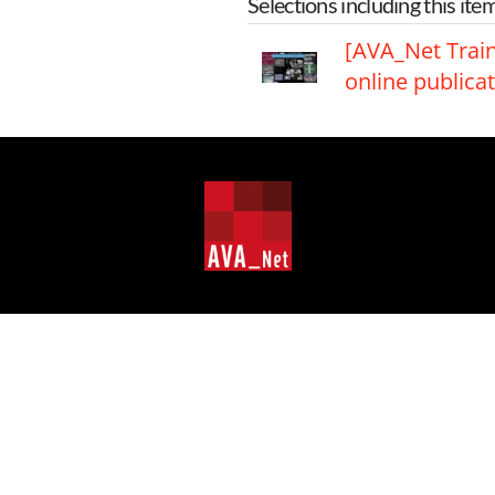
Selections including this ite
[AVA_Net Trai
online publicat