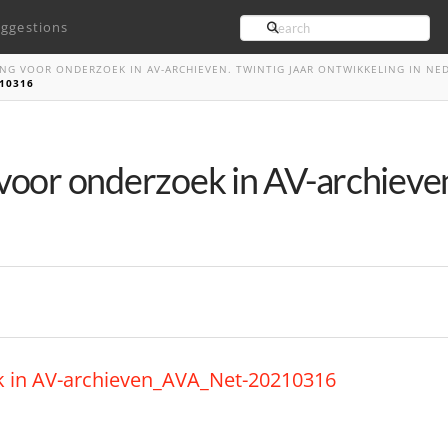
Search
ggestions
NG VOOR ONDERZOEK IN AV-ARCHIEVEN. TWINTIG JAAR ONTWIKKELING IN NE
10316
voor onderzoek in AV-archiev
k in AV-archieven_AVA_Net-20210316