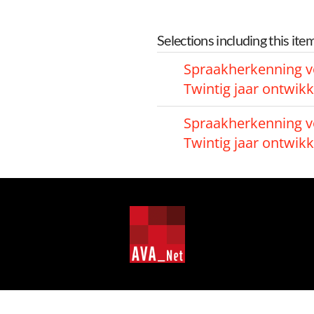
Selections including this ite
Spraakherkenning v
Twintig jaar ontwikk
Spraakherkenning v
Twintig jaar ontwikk