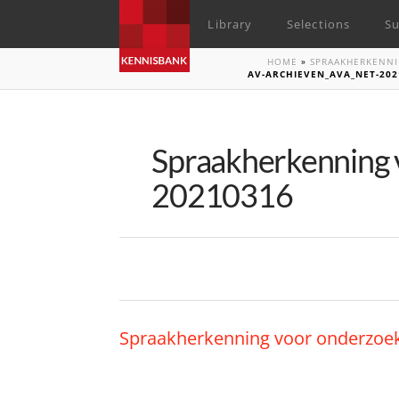
Library
Selections
Su
HOME
»
SPRAAKHERKENNI
AV-ARCHIEVEN_AVA_NET-202
Spraakherkenning 
20210316
Spraakherkenning voor onderzoe