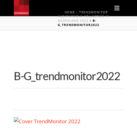
Naviga
HOME
»
TRENDMONITOR
AUDIOVISUELE COLLECTIES IN
NEDERLAND 2022
»
B-
G_TRENDMONITOR2022
B-G_trendmonitor2022