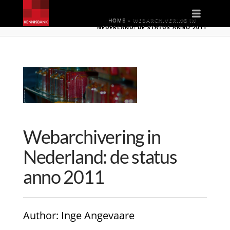
Naviga
HOME
»
WEBARCHIVERING IN
NEDERLAND: DE STATUS ANNO 2011
Webarchivering in
Nederland: de status
anno 2011
Author
: Inge Angevaare