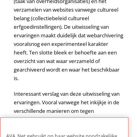
(taak van overheidsorganisaties) en het
verzamelen van websites vanwege cultureel
belang (collectiebeleid cultureel
erfgoedinstellingen). De uitwisseling van
ervaringen maakt duidelijk dat webarchivering
vooralsnog een experimenteel karakter
heeft. Ten slotte bleek er behoefte aan een
overzicht van wat waar verzameld of
gearchiveerd wordt en waar het beschikbaar
is.
Interessant verslag van deze uitwisseling van
ervaringen. Vooral vanwege het inkijkje in de
verschillende manieren om tegen
webarchivering aan te kijken en daar handen
en voeten aan te geven met de beschikbare,
AVA_Net gebruikt op haar website noodzakelijke,
beperkte middelen.