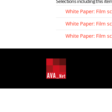
Selections including this ite
White Paper: Film s
White Paper: Film s
White Paper: Film s