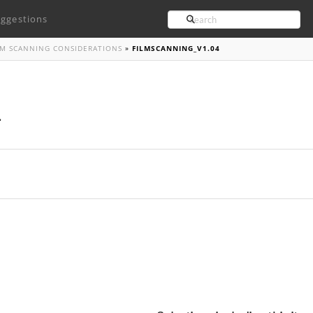
Search
ggestions
ILM SCANNING CONSIDERATIONS
»
FILMSCANNING_V1.04
4