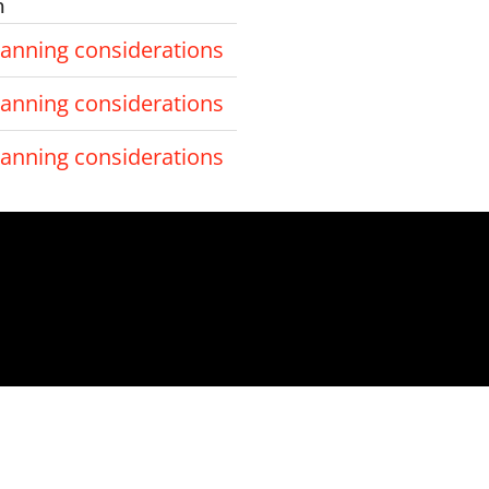
m
canning considerations
canning considerations
canning considerations