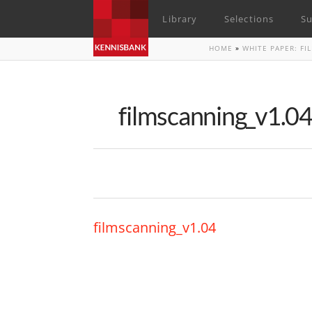
Library
Selections
Su
HOME
»
WHITE PAPER: F
filmscanning_v1.0
filmscanning_v1.04