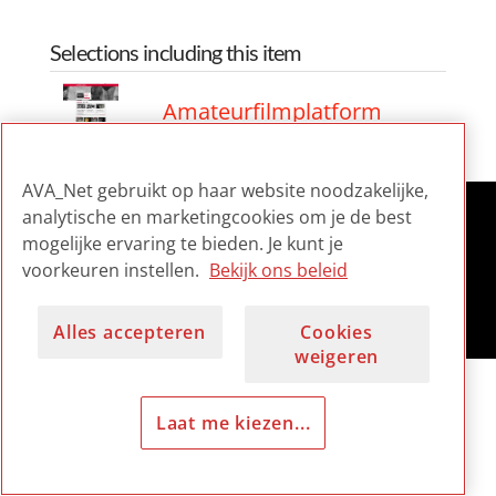
Selections including this item
Amateurfilmplatform
AVA_Net gebruikt op haar website noodzakelijke,
analytische en marketingcookies om je de best
mogelijke ervaring te bieden. Je kunt je
voorkeuren instellen.
Bekijk ons beleid
Alles accepteren
Cookies
weigeren
Laat me kiezen...