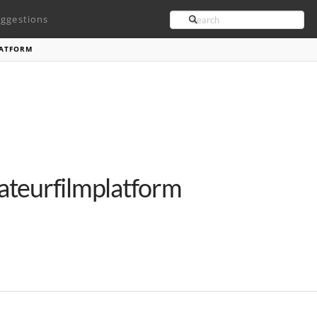
Search
ggestions
LATFORM
teurfilmplatform