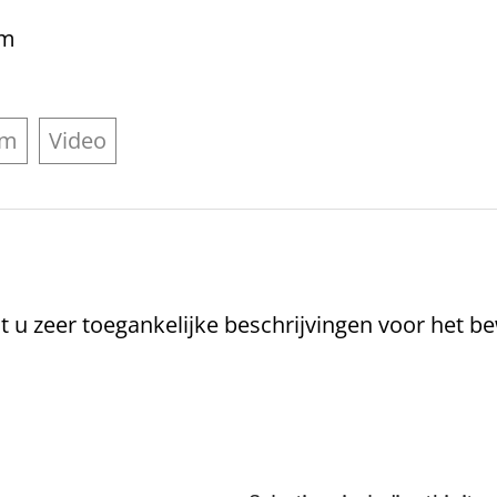
rm
lm
Video
 u zeer toegankelijke beschrijvingen voor het bew