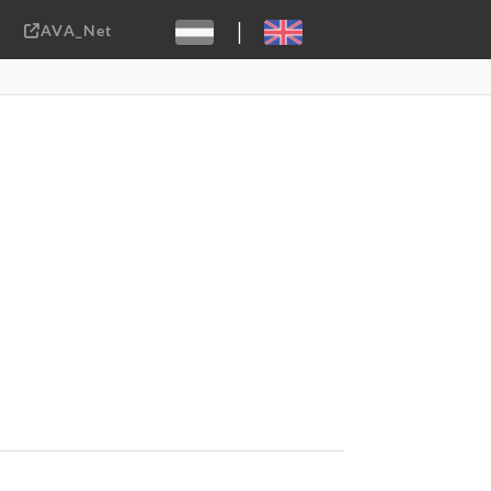
|
AVA_Net
Sebastiaan ter Burg, CC-BY-2.0