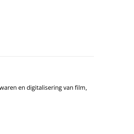
aren en digitalisering van film,