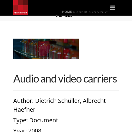
Naviga
HOME
»
AUDIO AND VIDEO
CARRIERS
Audio and video carriers
Author
: Dietrich Schüller, Albrecht
Haefner
Type
: Document
Year
: 2008