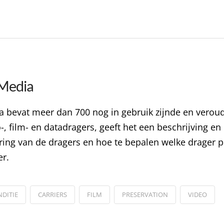
Media
bevat meer dan 700 nog in gebruik zijnde en veroud
-, film- en datadragers, geeft het een beschrijving e
ing van de dragers en hoe te bepalen welke drager pri
er.
DITIE
CARRIERS
FILM
PRESERVATION
VIDEO