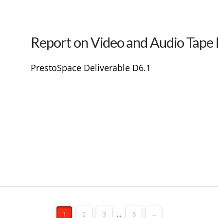
Report on Video and Audio Tape
PrestoSpace Deliverable D6.1
1
2
3
...
8
→