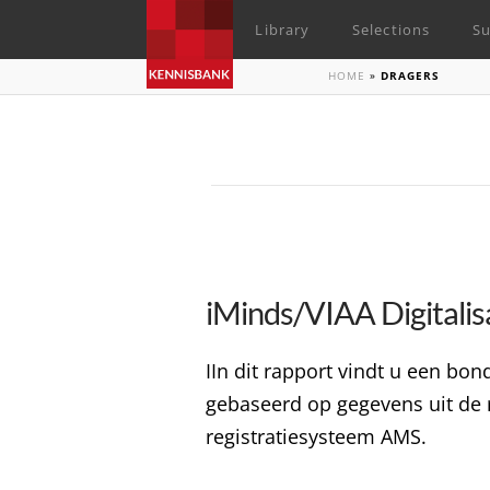
Library
Selections
Su
HOME
»
DRAGERS
iMinds/VIAA Digitalis
IIn dit rapport vindt u een bo
gebaseerd op gegevens uit de re
registratiesysteem AMS.