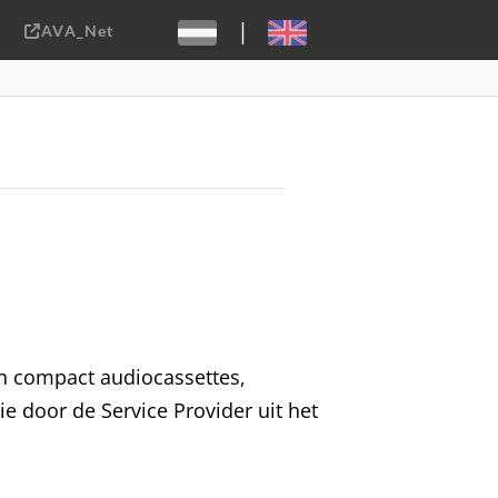
|
AVA_Net
Sebastiaan ter Burg, CC-BY-2.0
van compact audiocassettes,
ie door de Service Provider uit het