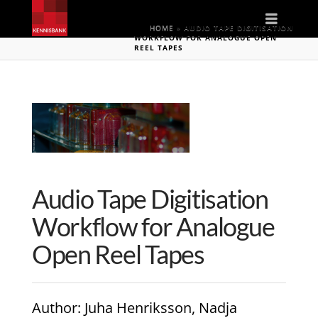
Naviga
HOME
»
AUDIO TAPE DIGITISATION
WORKFLOW FOR ANALOGUE OPEN
REEL TAPES
Audio Tape Digitisation
Workflow for Analogue
Open Reel Tapes
Author
: Juha Henriksson, Nadja