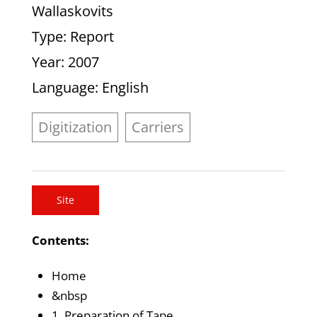
Wallaskovits
Type
: Report
Year
: 2007
Language
: English
Digitization
Carriers
Site
Contents:
Home
&nbsp
1. Preparation of Tape