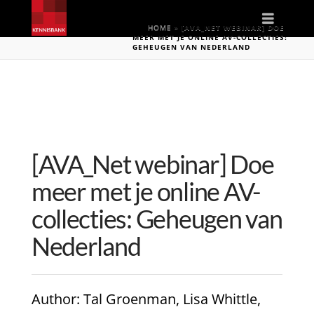
Naviga
HOME
»
[AVA_NET WEBINAR] DOE
MEER MET JE ONLINE AV-COLLECTIES:
GEHEUGEN VAN NEDERLAND
[AVA_Net webinar] Doe
meer met je online AV-
collecties: Geheugen van
Nederland
Author
: Tal Groenman, Lisa Whittle,