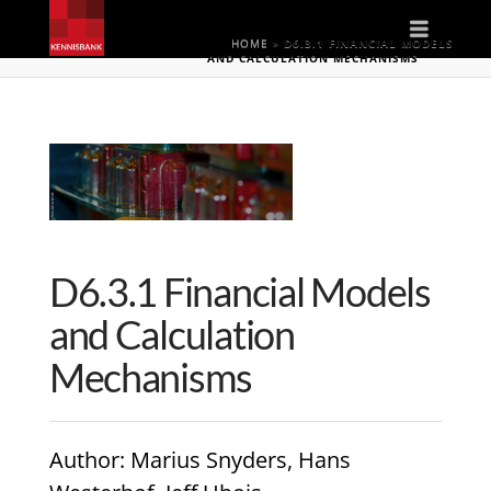
Naviga
HOME
»
D6.3.1 FINANCIAL MODELS
AND CALCULATION MECHANISMS
D6.3.1 Financial Models
and Calculation
Mechanisms
Author
: Marius Snyders, Hans