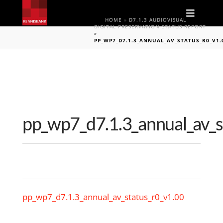
Naviga
HOME
»
D7.1.3 AUDIOVISUAL
DIGITAL PRESERVATION STATUS REPORT
»
PP_WP7_D7.1.3_ANNUAL_AV_STATUS_R0_V1.
pp_wp7_d7.1.3_annual_av_s
pp_wp7_d7.1.3_annual_av_status_r0_v1.00