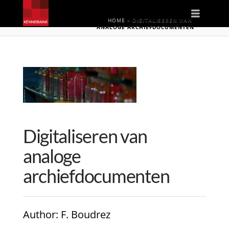
Naviga
HOME
»
DIGITALISEREN VAN
ANALOGE ARCHIEFDOCUMENTEN
Digitaliseren van
analoge
archiefdocumenten
Author
: F. Boudrez