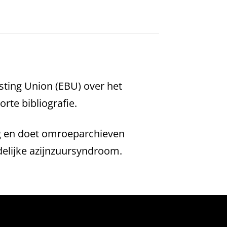
sting Union (EBU) over het
rte bibliografie.
ng en doet omroeparchieven
delijke azijnzuursyndroom.