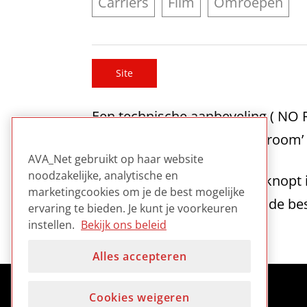
Carriers
Film
Omroepen
Site
Een technische aanbeveling ( NO 
zogenoemde ‘azijnzuursyndroom’ en
AVA_Net gebruikt op haar website
noodzakelijke, analytische en
Het document geeft een beknopt i
marketingcookies om je de best mogelijke
globale aanbevelingen voor de be
ervaring te bieden. Je kunt je voorkeuren
instellen.
Bekijk ons beleid
Alles accepteren
Cookies weigeren