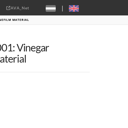
|
AVA_Net
Sebastiaan ter Burg, CC-BY-2.0
NEFILM MATERIAL
01: Vinegar
aterial