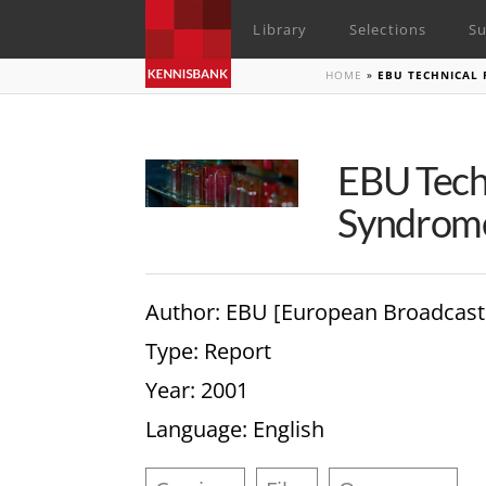
Library
Selections
Su
HOME
»
EBU TECHNICAL 
EBU Tech
Syndrome 
Author
: EBU [European Broadcast
Type
: Report
Year
: 2001
Language
: English