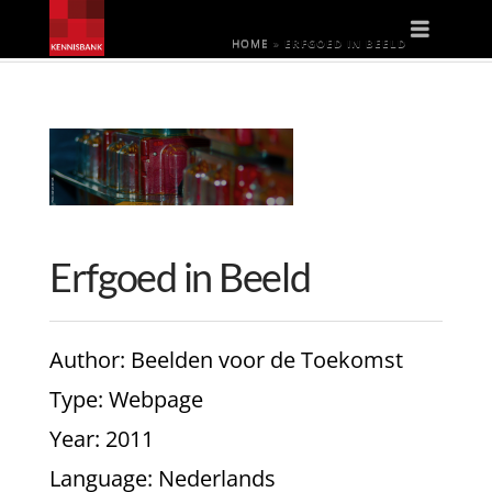
Naviga
HOME
»
ERFGOED IN BEELD
Erfgoed in Beeld
Author
: Beelden voor de Toekomst
Type
: Webpage
Year
: 2011
Language
: Nederlands