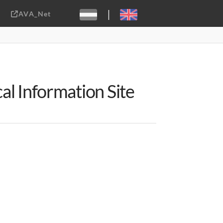
|
AVA_Net
Sebastiaan ter Burg, CC-BY-2.0
al Information Site