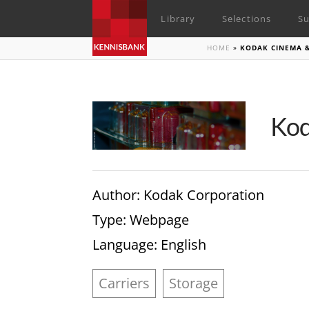
Library
Selections
Su
HOME
»
KODAK CINEMA &
Kod
Author
: Kodak Corporation
Type
: Webpage
Language
: English
Carriers
Storage