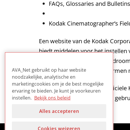
FAQs, Glossaries and Bulleti
Kodak Cinematographer’s Fiel
Een website van de Kodak Corpora
biedt middelen voor het instellen
biedt info over azijnzuursyndroom,
bevat niet alleen analoog termen 
AVA_Net gebruikt op haar website
noodzakelijke, analytische en
marketingcookies om je de best mogelijke
Hoewel het gaat om een officiele 
ervaring te bieden. Je kunt je voorkeuren
behulpzaam voor algemeen gebru
instellen.
Bekijk ons beleid
Alles accepteren
Cookies weigeren