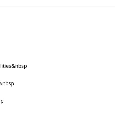
ilities&nbsp
m&nbsp
sp