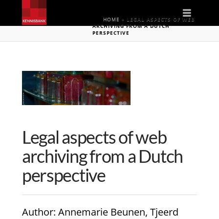
Naviga
HOME
»
LEGAL ASPECTS OF WEB
ARCHIVING FROM A DUTCH
PERSPECTIVE
Legal aspects of web
archiving from a Dutch
perspective
Author
: Annemarie Beunen, Tjeerd