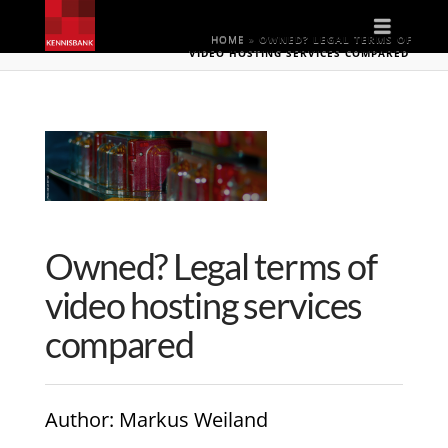
Naviga
HOME
»
OWNED? LEGAL TERMS OF
VIDEO HOSTING SERVICES COMPARED
Owned? Legal terms of
video hosting services
compared
Author
: Markus Weiland