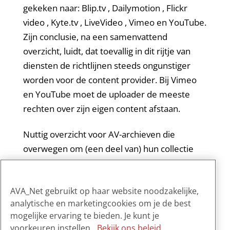
gekeken naar: Blip.tv , Dailymotion , Flickr
video , Kyte.tv , LiveVideo , Vimeo en YouTube.
Zijn conclusie, na een samenvattend
overzicht, luidt, dat toevallig in dit rijtje van
diensten de richtlijnen steeds ongunstiger
worden voor de content provider. Bij Vimeo
en YouTube moet de uploader de meeste
rechten over zijn eigen content afstaan.
Nuttig overzicht voor AV-archieven die
overwegen om (een deel van) hun collectie
online beschikbaar te stellen via genoemde
diensten. Informatief over de toepassing van
AVA_Net gebruikt op haar website noodzakelijke,
auteursrechten in de online praktijk.
analytische en marketingcookies om je de best
mogelijke ervaring te bieden. Je kunt je
voorkeuren instellen.
Bekijk ons beleid