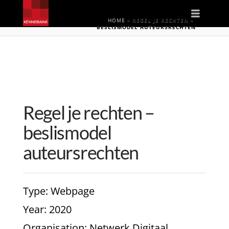
Naviga
HOME
»
REGEL JE RECHTEN –
BESLISMODEL AUTEURSRECHTEN
Regel je rechten –
beslismodel
auteursrechten
Type
: Webpage
Year
: 2020
Organisation
: Netwerk Digitaal