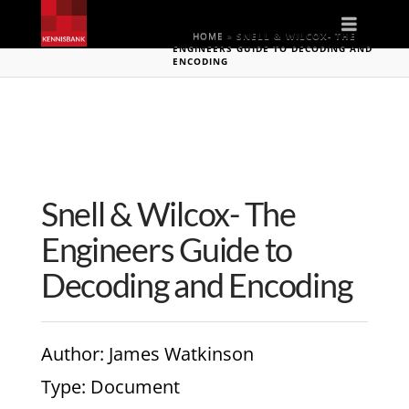
Naviga
HOME
»
SNELL & WILCOX- THE
ENGINEERS GUIDE TO DECODING AND
ENCODING
Snell & Wilcox- The
Engineers Guide to
Decoding and Encoding
Author
: James Watkinson
Type
: Document