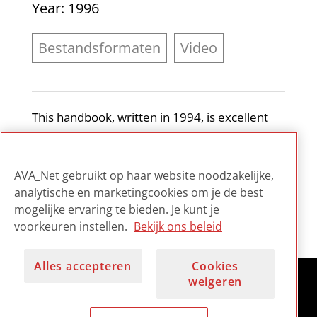
Year
: 1996
Bestandsformaten
Video
This handbook, written in 1994, is excellent
for a historical perspective on analogue
encoding, which is still important for a full
AVA_Net gebruikt op haar website noodzakelijke,
understanding of why digital is the way it is.
analytische en marketingcookies om je de best
mogelijke ervaring te bieden. Je kunt je
voorkeuren instellen.
Bekijk ons beleid
Alles accepteren
Cookies
weigeren